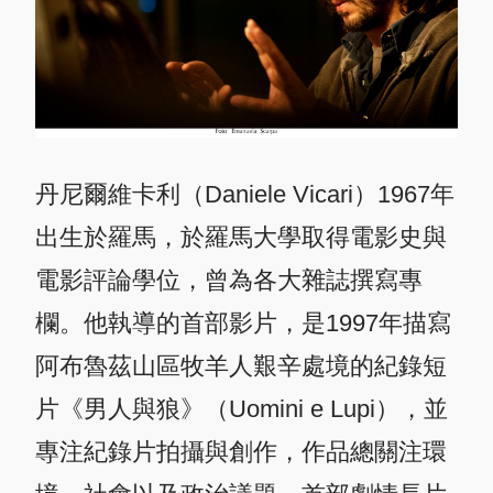
丹尼爾維卡利（Daniele Vicari）1967年
出生於羅馬，於羅馬大學取得電影史與
電影評論學位，曾為各大雜誌撰寫專
欄。他執導的首部影片，是1997年描寫
阿布魯茲山區牧羊人艱辛處境的紀錄短
片《男人與狼》（Uomini e Lupi），並
專注紀錄片拍攝與創作，作品總關注環