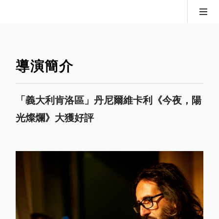
導演簡介
「義大利肯洛區」丹尼爾維卡利《今夜，陽
光燦爛》大獲好評