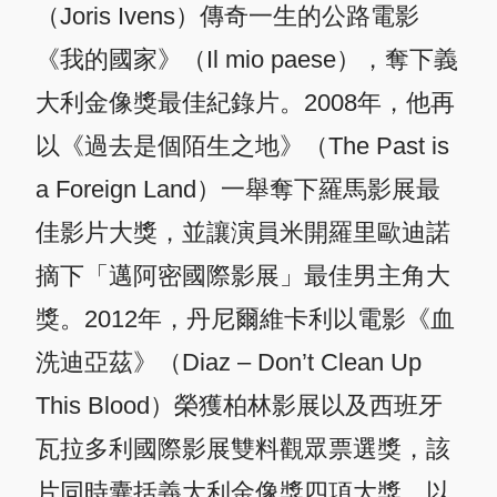
（Joris Ivens）傳奇一生的公路電影
《我的國家》（Il mio paese），奪下義
大利金像獎最佳紀錄片。2008年，他再
以《過去是個陌生之地》（The Past is
a Foreign Land）一舉奪下羅馬影展最
佳影片大獎，並讓演員米開羅里歐迪諾
摘下「邁阿密國際影展」最佳男主角大
獎。2012年，丹尼爾維卡利以電影《血
洗迪亞茲》（Diaz – Don’t Clean Up
This Blood）榮獲柏林影展以及西班牙
瓦拉多利國際影展雙料觀眾票選獎，該
片同時囊括義大利金像獎四項大獎、以